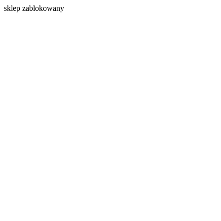
s
klep zablokowany