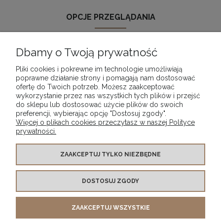
OPCJE PRZEGLĄDANIA
Dbamy o Twoją prywatność
Nie znaleziono produktów spełniających podane kryteria.
Pliki cookies i pokrewne im technologie umożliwiają
poprawne działanie strony i pomagają nam dostosować
ofertę do Twoich potrzeb. Możesz zaakceptować
wykorzystanie przez nas wszystkich tych plików i przejść
POMOC
do sklepu lub dostosować użycie plików do swoich
preferencji, wybierając opcję "Dostosuj zgody".
Więcej o plikach cookies przeczytasz w naszej Polityce
MOJE KONTO
prywatności.
PŁATNOŚCI I DOSTAWA
ZAAKCEPTUJ TYLKO NIEZBĘDNE
DOSTOSUJ ZGODY
INFORMACJE
ZAAKCEPTUJ WSZYSTKIE
O NAS