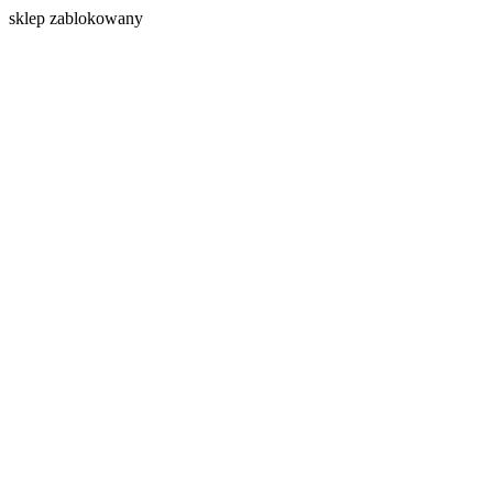
s
klep zablokowany