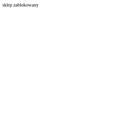
s
klep zablokowany