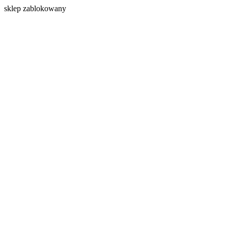
s
klep zablokowany