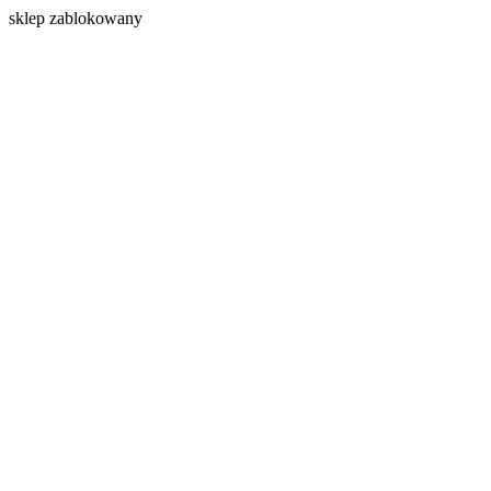
s
klep zablokowany