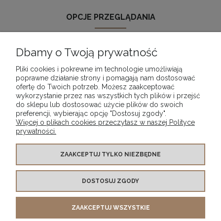
OPCJE PRZEGLĄDANIA
Dbamy o Twoją prywatność
Nie znaleziono produktów spełniających podane kryteria.
Pliki cookies i pokrewne im technologie umożliwiają
poprawne działanie strony i pomagają nam dostosować
ofertę do Twoich potrzeb. Możesz zaakceptować
wykorzystanie przez nas wszystkich tych plików i przejść
POMOC
do sklepu lub dostosować użycie plików do swoich
preferencji, wybierając opcję "Dostosuj zgody".
Więcej o plikach cookies przeczytasz w naszej Polityce
MOJE KONTO
prywatności.
PŁATNOŚCI I DOSTAWA
ZAAKCEPTUJ TYLKO NIEZBĘDNE
DOSTOSUJ ZGODY
INFORMACJE
ZAAKCEPTUJ WSZYSTKIE
O NAS