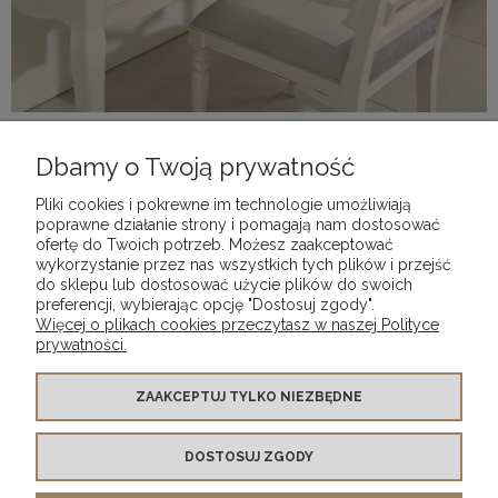
Dbamy o Twoją prywatność
Nie znaleziono produktów spełniających podane kryteria.
Pliki cookies i pokrewne im technologie umożliwiają
poprawne działanie strony i pomagają nam dostosować
ofertę do Twoich potrzeb. Możesz zaakceptować
wykorzystanie przez nas wszystkich tych plików i przejść
POMOC
do sklepu lub dostosować użycie plików do swoich
preferencji, wybierając opcję "Dostosuj zgody".
Więcej o plikach cookies przeczytasz w naszej Polityce
MOJE KONTO
prywatności.
PŁATNOŚCI I DOSTAWA
ZAAKCEPTUJ TYLKO NIEZBĘDNE
DOSTOSUJ ZGODY
INFORMACJE