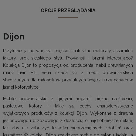
OPCJE PRZEGLĄDANIA
Dijon
Przytulne, jasne wnętrza, miękkie i naturalne materiały, aksamitne
faktury, urok sielskiego stylu Prowansji - brzmi interesująco?
Kolekcja Dijon to propozycja od producenta mebli drewnianych
marki Livin Hill. Seria składa się z mebli prowansalskich
stworzonych dla miłośników przytulnych wnętrz utrzymanych w
jasnej kolorystyce.
Meble prowansalskie z giętymi nogami, piękne rzeźbienia,
pastelowe kolory - takie są cechy charakterystyczne
wyjątkowych produktów z kolekcji Dijon. Wykonane z drewna
jesionowego i brzozowego z dbałością o najdrobniejsze detale,
tak, aby nie zaburzyć lekkości nieprzeciętnych zdobień oraz
kształtów. W kolekcji Dijon znajdziesz meble do salonu, jadalni, a